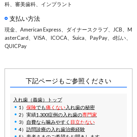
科、審美歯科、インプラント
支払い方法
現金、American Express、ダイナースクラブ、JCB、M
asterCard、VISA、ICOCA、Suica、PayPay、d払い、
QUICPay
下記ページもご参照ください
入れ歯（義歯）トップ
1）
保険
でも
痛くない
入れ歯の秘密
2）実績
1,300症例の入れ歯の
専門家
3）
自費なら噛みやすく
目立たない
4）
訪問診療の入れ歯治療経験
5）
患者さまのご希望をお聞きします