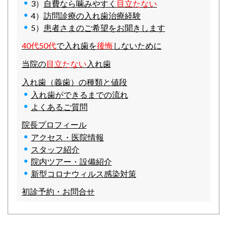
3）
自費なら噛みやすく
目立たない
4）
訪問診療の入れ歯治療経験
5）
患者さまのご希望をお聞きします
40代50代
で入れ歯を
後悔
しないために
当院の
目立たない
入れ歯
入れ歯（義歯）の種類と値段
入れ歯ができるまでの流れ
よくあるご質問
院長プロフィール
アクセス・医院情報
スタッフ紹介
院内ツアー・設備紹介
新型コロナウィルス感染対策
初診予約・お問合せ