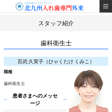
スタッフ紹介
歯科衛生士
百武 久実子（ひゃくたけ くみこ）
職種
歯科衛生士
患者さまへのメッセ
ージ